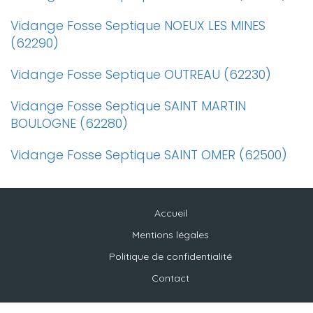
Vidange Fosse Septique NOEUX LES MINES
(62290)
Vidange Fosse Septique OUTREAU (62230)
Vidange Fosse Septique SAINT MARTIN
BOULOGNE (62280)
Vidange Fosse Septique SAINT OMER (62500)
Accueil
Mentions légales
Politique de confidentialité
Contact