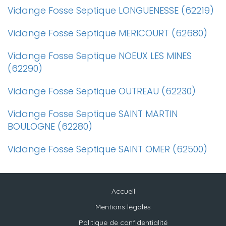
Vidange Fosse Septique LONGUENESSE (62219)
Vidange Fosse Septique MERICOURT (62680)
Vidange Fosse Septique NOEUX LES MINES
(62290)
Vidange Fosse Septique OUTREAU (62230)
Vidange Fosse Septique SAINT MARTIN
BOULOGNE (62280)
Vidange Fosse Septique SAINT OMER (62500)
Accueil
Mentions légales
Politique de confidentialité