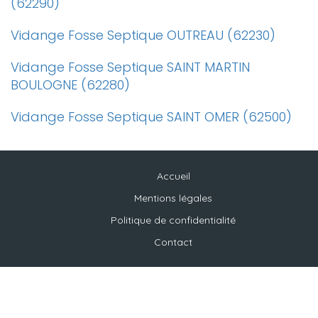
(62290)
Vidange Fosse Septique OUTREAU (62230)
Vidange Fosse Septique SAINT MARTIN
BOULOGNE (62280)
Vidange Fosse Septique SAINT OMER (62500)
Accueil
Mentions légales
Politique de confidentialité
Contact