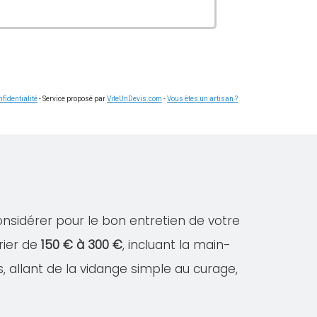
fidentialité
- Service proposé par
ViteUnDevis.com
-
Vous êtes un artisan ?
onsidérer pour le bon entretien de votre
rier de
150 € à 300 €
, incluant la main-
s, allant de la vidange simple au curage,