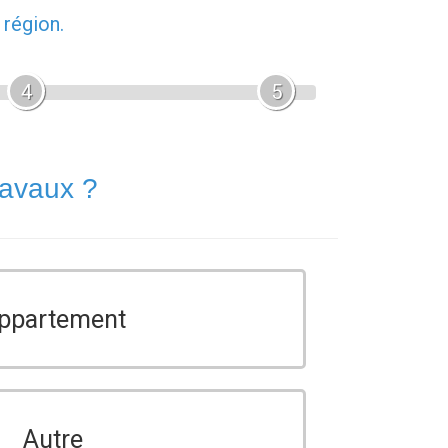
 région.
4
5
ravaux ?
ppartement
Autre