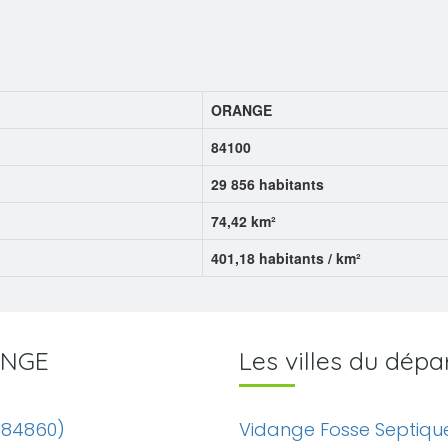
ORANGE
84100
29 856 habitants
74,42 km²
401,18 habitants / km²
RANGE
Les villes du dé
(84860)
Vidange Fosse Septiqu