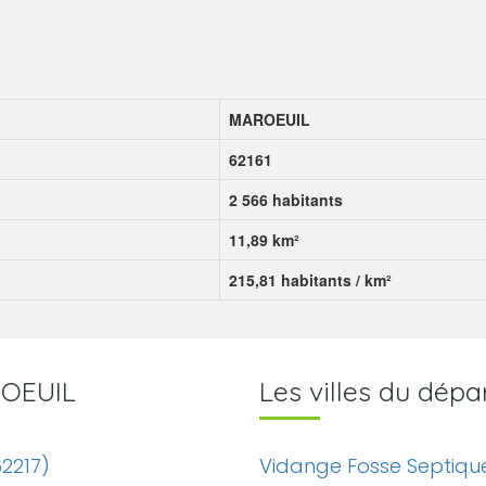
MAROEUIL
62161
2 566 habitants
11,89 km²
215,81 habitants / km²
ROEUIL
Les villes du dép
2217)
Vidange Fosse Septiqu