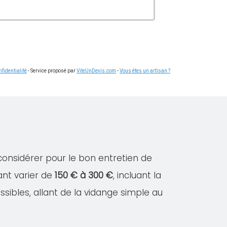
fidentialité
- Service proposé par
ViteUnDevis.com
-
Vous êtes un artisan ?
 considérer pour le bon entretien de
ant varier de
150 € à 300 €
, incluant la
ssibles, allant de la vidange simple au