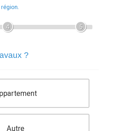
 région.
4
5
ravaux ?
ppartement
Autre