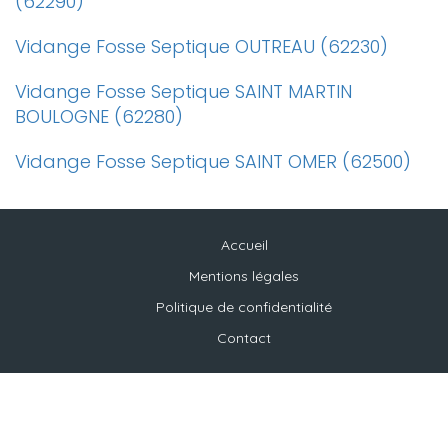
(62290)
Vidange Fosse Septique OUTREAU (62230)
Vidange Fosse Septique SAINT MARTIN
BOULOGNE (62280)
Vidange Fosse Septique SAINT OMER (62500)
Accueil
Mentions légales
Politique de confidentialité
Contact