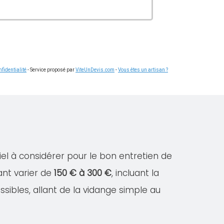
fidentialité
- Service proposé par
ViteUnDevis.com
-
Vous êtes un artisan ?
el à considérer pour le bon entretien de
ant varier de
150 € à 300 €
, incluant la
ssibles, allant de la vidange simple au