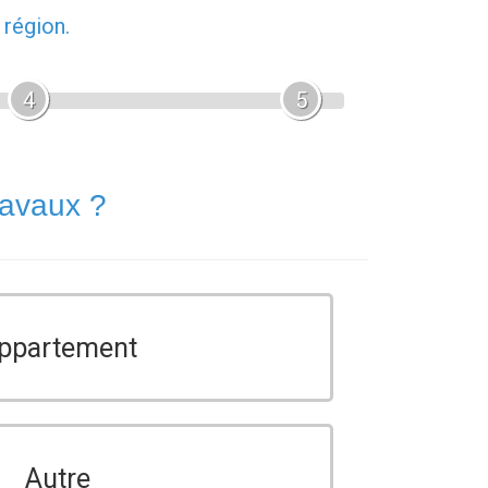
 région.
4
5
ravaux ?
ppartement
Autre