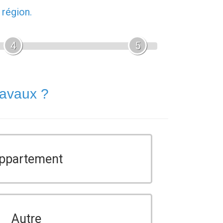
 région.
4
5
ravaux ?
ppartement
Autre