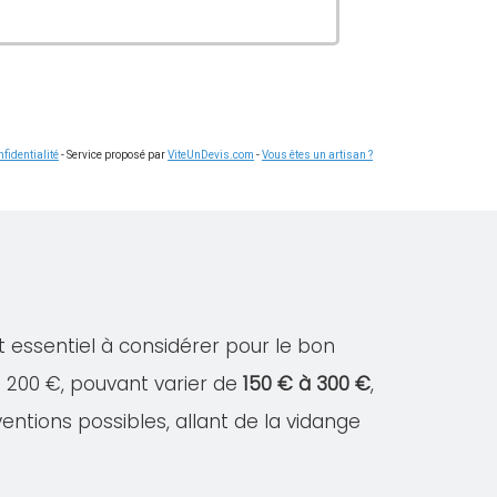
fidentialité
- Service proposé par
ViteUnDevis.com
-
Vous êtes un artisan ?
t essentiel à considérer pour le bon
e 200 €, pouvant varier de
150 € à 300 €
,
ventions possibles, allant de la vidange