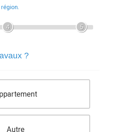
 région.
4
5
ravaux ?
ppartement
Autre