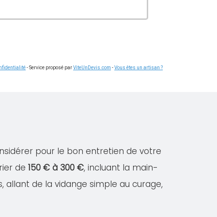
fidentialité
- Service proposé par
ViteUnDevis.com
-
Vous êtes un artisan ?
onsidérer pour le bon entretien de votre
rier de
150 € à 300 €
, incluant la main-
s, allant de la vidange simple au curage,