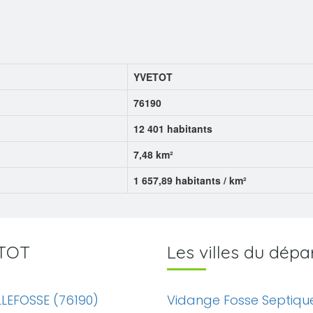
YVETOT
76190
12 401 habitants
7,48 km²
1 657,89 habitants / km²
ETOT
Les villes du dép
LLEFOSSE (76190)
Vidange Fosse Septiqu