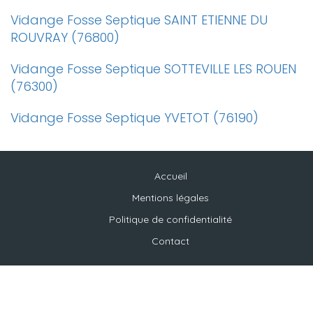
Vidange Fosse Septique SAINT ETIENNE DU
ROUVRAY (76800)
Vidange Fosse Septique SOTTEVILLE LES ROUEN
(76300)
Vidange Fosse Septique YVETOT (76190)
Accueil
Mentions légales
Politique de confidentialité
Contact