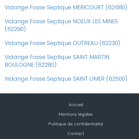
Vidange Fosse Septique MERICOURT (62680)
Vidange Fosse Septique NOEUX LES MINES
(62290)
Vidange Fosse Septique OUTREAU (62230)
Vidange Fosse Septique SAINT MARTIN
BOULOGNE (62280)
Vidange Fosse Septique SAINT OMER (62500)
Accueil
Mentions légales
Politique de confidentialité
Contact