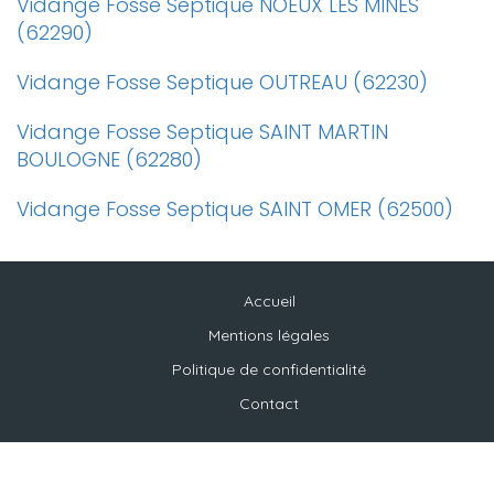
Vidange Fosse Septique NOEUX LES MINES
(62290)
Vidange Fosse Septique OUTREAU (62230)
Vidange Fosse Septique SAINT MARTIN
BOULOGNE (62280)
Vidange Fosse Septique SAINT OMER (62500)
Accueil
Mentions légales
Politique de confidentialité
Contact