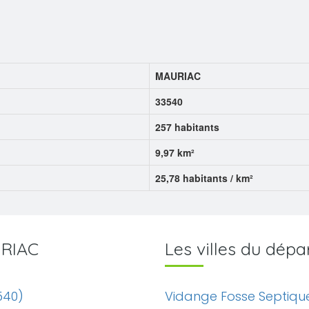
MAURIAC
33540
257 habitants
9,97 km²
25,78 habitants / km²
URIAC
Les villes du dé
540)
Vidange Fosse Septiqu