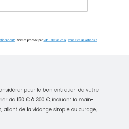
fidentialité
- Service proposé par
ViteUnDevis.com
-
Vous êtes un artisan ?
considérer pour le bon entretien de votre
rier de
150 € à 300 €
, incluant la main-
s, allant de la vidange simple au curage,