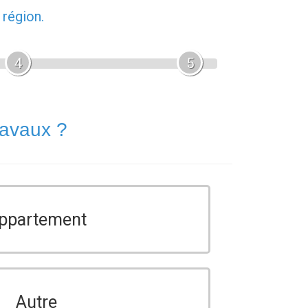
 région.
4
5
ravaux ?
ppartement
Autre