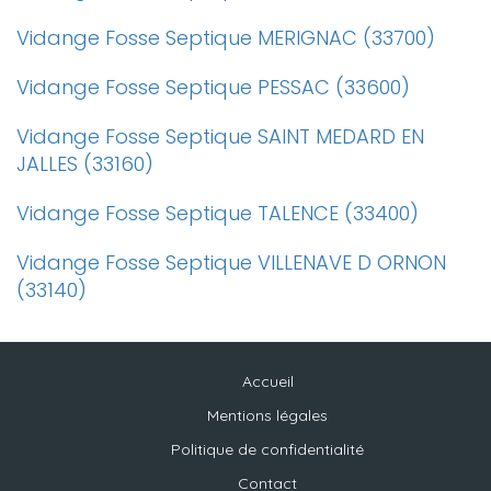
Vidange Fosse Septique MERIGNAC (33700)
Vidange Fosse Septique PESSAC (33600)
Vidange Fosse Septique SAINT MEDARD EN
JALLES (33160)
Vidange Fosse Septique TALENCE (33400)
Vidange Fosse Septique VILLENAVE D ORNON
(33140)
Accueil
Mentions légales
Politique de confidentialité
Contact