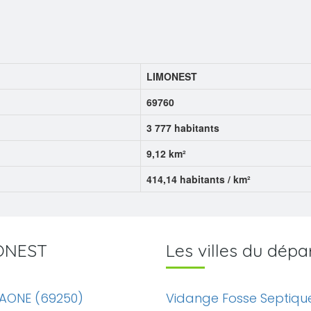
LIMONEST
69760
3 777 habitants
9,12 km²
414,14 habitants / km²
MONEST
Les villes du dé
SAONE (69250)
Vidange Fosse Septiqu