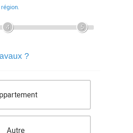
 région.
4
5
ravaux ?
ppartement
Autre