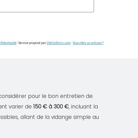
fidentialité
- Service proposé par
ViteUnDevis.com
-
Vous êtes un artisan ?
 considérer pour le bon entretien de
ant varier de
150 € à 300 €
, incluant la
ssibles, allant de la vidange simple au