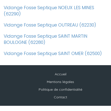
Vidange Fosse Septique NOEUX LES MINES
(62290)
Vidange Fosse Septique OUTREAU (62230)
Vidange Fosse Septique SAINT MARTIN
BOULOGNE (62280)
Vidange Fosse Septique SAINT OMER (62500)
Accueil
Mentions légales
Politique de confidentialité
Contact