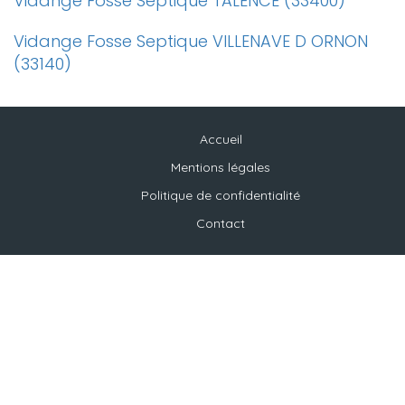
Vidange Fosse Septique TALENCE (33400)
Vidange Fosse Septique VILLENAVE D ORNON
(33140)
Accueil
Mentions légales
Politique de confidentialité
Contact