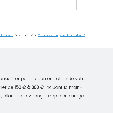
fidentialité
- Service proposé par
ViteUnDevis.com
-
Vous êtes un artisan ?
considérer pour le bon entretien de votre
rier de
150 € à 300 €
, incluant la main-
s, allant de la vidange simple au curage,