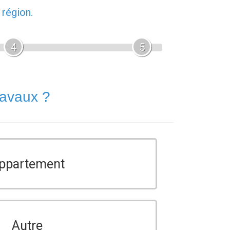
 région.
4
5
ravaux ?
ppartement
Autre