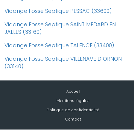
Vidange Fosse Septique PESSAC (33600)
Vidange Fosse Septique SAINT MEDARD EN
JALLES (33160)
Vidange Fosse Septique TALENCE (33400)
Vidange Fosse Septique VILLENAVE D ORNON
(33140)
Accueil
Mentions légales
Politique de confidentialité
Contact