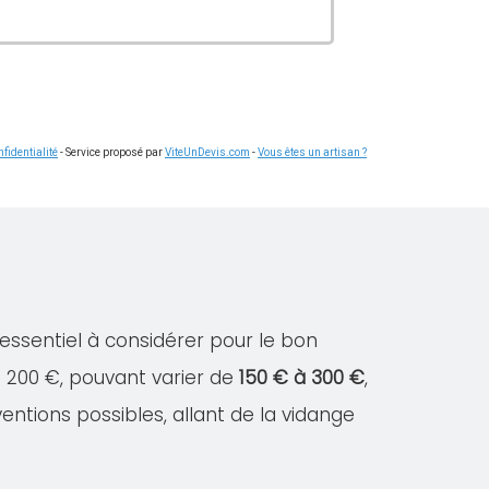
fidentialité
- Service proposé par
ViteUnDevis.com
-
Vous êtes un artisan ?
essentiel à considérer pour le bon
e 200 €, pouvant varier de
150 € à 300 €
,
ventions possibles, allant de la vidange