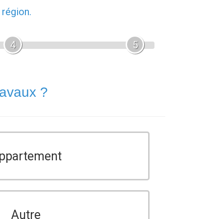
 région.
4
5
ravaux ?
ppartement
Autre