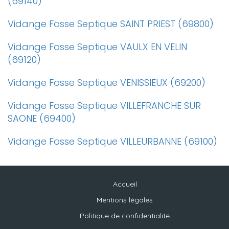
(69140)
Vidange Fosse Septique SAINT PRIEST (69800)
Vidange Fosse Septique VAULX EN VELIN
(69120)
Vidange Fosse Septique VENISSIEUX (69200)
Vidange Fosse Septique VILLEFRANCHE SUR
SAONE (69400)
Vidange Fosse Septique VILLEURBANNE (69100)
Accueil
Mentions légales
Politique de confidentialité