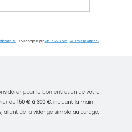
fidentialité
- Service proposé par
ViteUnDevis.com
-
Vous êtes un artisan ?
onsidérer pour le bon entretien de votre
rier de
150 € à 300 €
, incluant la main-
s, allant de la vidange simple au curage,