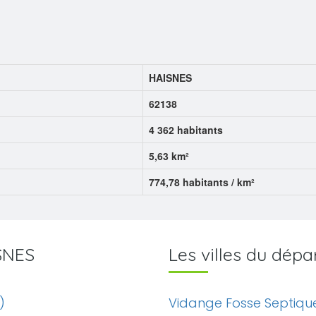
HAISNES
62138
4 362 habitants
5,63 km²
774,78 habitants / km²
ISNES
Les villes du dép
)
Vidange Fosse Septiqu