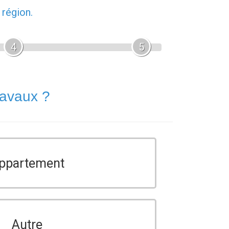
 région.
4
5
ravaux ?
ppartement
Autre