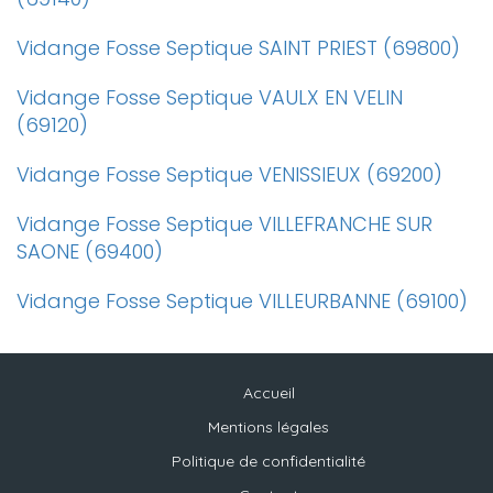
Vidange Fosse Septique SAINT PRIEST (69800)
Vidange Fosse Septique VAULX EN VELIN
(69120)
Vidange Fosse Septique VENISSIEUX (69200)
Vidange Fosse Septique VILLEFRANCHE SUR
SAONE (69400)
Vidange Fosse Septique VILLEURBANNE (69100)
Accueil
Mentions légales
Politique de confidentialité