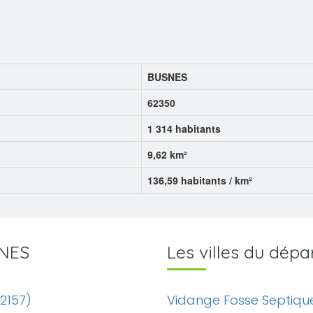
BUSNES
62350
1 314 habitants
9,62 km²
136,59 habitants / km²
SNES
Les villes du dép
2157)
Vidange Fosse Septiqu