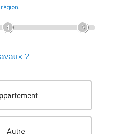
 région.
4
5
ravaux ?
ppartement
Autre