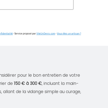
fidentialité
- Service proposé par
ViteUnDevis.com
-
Vous êtes un artisan ?
nsidérer pour le bon entretien de votre
rier de
150 € à 300 €
, incluant la main-
s, allant de la vidange simple au curage,