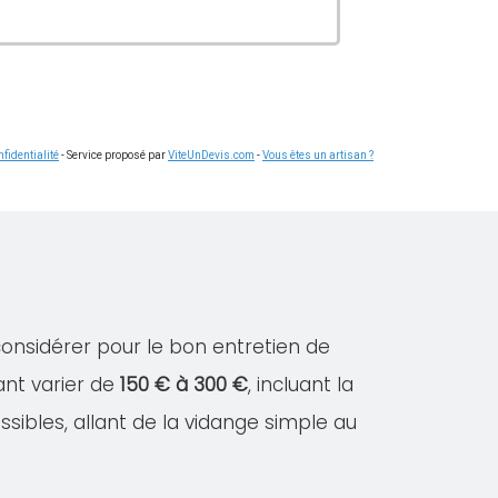
fidentialité
- Service proposé par
ViteUnDevis.com
-
Vous êtes un artisan ?
considérer pour le bon entretien de
ant varier de
150 € à 300 €
, incluant la
ssibles, allant de la vidange simple au