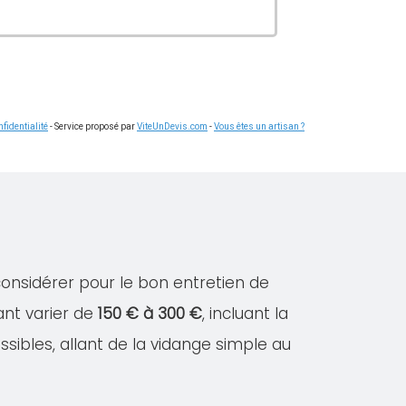
fidentialité
- Service proposé par
ViteUnDevis.com
-
Vous êtes un artisan ?
considérer pour le bon entretien de
ant varier de
150 € à 300 €
, incluant la
ssibles, allant de la vidange simple au