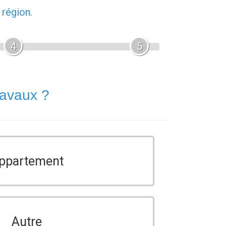
 région.
4
5
ravaux ?
ppartement
Autre